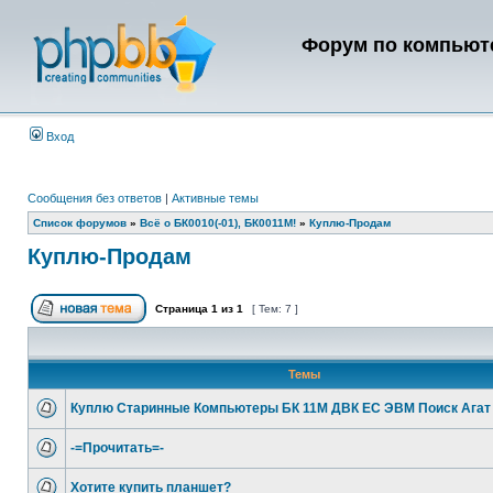
Форум по компьюте
Вход
Сообщения без ответов
|
Активные темы
Список форумов
»
Всё о БК0010(-01), БК0011М!
»
Куплю-Продам
Куплю-Продам
Страница
1
из
1
[ Тем: 7 ]
Темы
Куплю Старинные Компьютеры БК 11М ДВК ЕС ЭВМ Поиск Агат .
-=Прочитать=-
Хотите купить планшет?