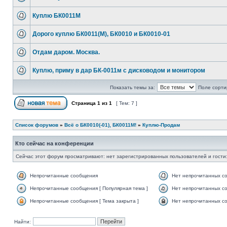
Куплю БК0011М
Дорого куплю БК0011(М), БК0010 и БК0010-01
Отдам даром. Москва.
Куплю, приму в дар БК-0011м с дисководом и монитором
Показать темы за:
Поле сорти
Страница
1
из
1
[ Тем: 7 ]
Список форумов
»
Всё о БК0010(-01), БК0011М!
»
Куплю-Продам
Кто сейчас на конференции
Сейчас этот форум просматривают: нет зарегистрированных пользователей и гости:
Непрочитанные сообщения
Нет непрочитанных с
Непрочитанные сообщения [ Популярная тема ]
Нет непрочитанных со
Непрочитанные сообщения [ Тема закрыта ]
Нет непрочитанных со
Найти: